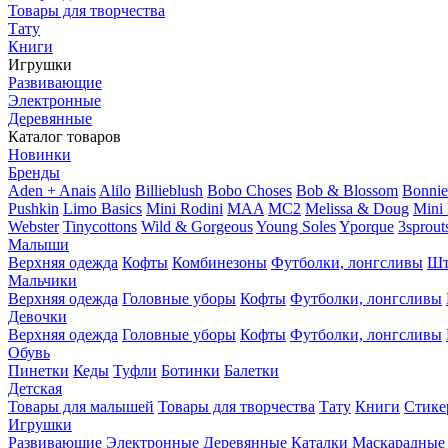
Товары для творчества
Тату
Книги
Игрушки
Развивающие
Электронные
Деревянные
Каталог товаров
Новинки
Бренды
Aden + Anais
Alilo
Billieblush
Bobo Choses
Bob & Blossom
Bonni
Pushkin
Limo Basics
Mini Rodini
MAA
MC2
Melissa & Doug
Mini
Webster
Tinycottons
Wild & Gorgeous
Young Soles
Yporque
3sprout
Малыши
Верхняя одежда
Кофты
Комбинезоны
Футболки, лонгсливы
Шт
Мальчики
Верхняя одежда
Головные уборы
Кофты
Футболки, лонгсливы
Девочки
Верхняя одежда
Головные уборы
Кофты
Футболки, лонгсливы
Обувь
Пинетки
Кеды
Туфли
Ботинки
Балетки
Детская
Товары для малышей
Товары для творчества
Тату
Книги
Стике
Игрушки
Развивающие
Электронные
Деревянные
Каталки
Маскарадные