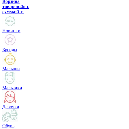
Корзина
товаров:
0
шт.
сумма:
0
тг.
Новинки
Бренды
Малыши
Мальчики
Девочки
Обувь