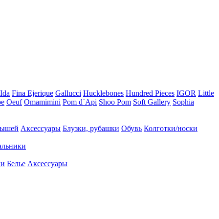
 Ida
Fina Ejerique
Gallucci
Hucklebones
Hundred Pieces
IGOR
Little
oe
Oeuf
Omamimini
Pom d`Api
Shoo Pom
Soft Gallery
Sophia
лышей
Аксессуары
Блузки, рубашки
Обувь
Колготки/носки
альники
ки
Белье
Аксессуары