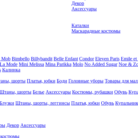
Декор
Аксессуары
Каталки
Маскарадные костюмы
e Mob
Bimbello
Billybandit
Belle Enfant
Condor
Eleven Paris
Emile et
 La Mode
Mini Melissa
Mina Parikka
Molo
No Added Sugar
Noe & Z
s
Калинка
аны, шорты
Платья, юбки
Боди
Головные уборы
Товары для ма
Штаны, шорты
Белье
Аксессуары
Костюмы, рубашки
Обувь
Куп
Блузки
Штаны, шорты, леггинсы
Платья, юбки
Обувь
Купальни
ры
Декор
Аксессуары
 костюмы