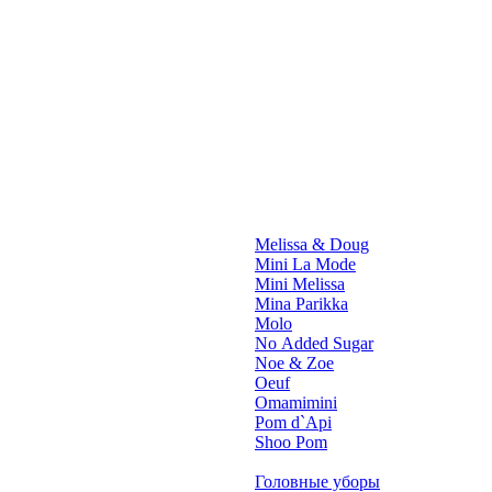
Melissa & Doug
Mini La Mode
Mini Melissa
Mina Parikka
Molo
No Added Sugar
Noe & Zoe
Oeuf
Omamimini
Pom d`Api
Shoo Pom
Головные уборы