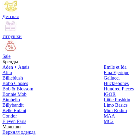
Детская
Игрушки
Sale
Бренды
Aden + Anais
Emile et Ida
Alilo
Fina Ejerique
Billieblush
Gallucci
Bobo Choses
Hucklebones
Bob & Blossom
Hundred Pieces
Bonnie Mob
IGOR
Bimbello
Little Pushkin
Billybandit
Limo Basics
Belle Enfant
Mini Rodini
Condor
MAA
Eleven Paris
MC2
Малыши
Верхняя одежда