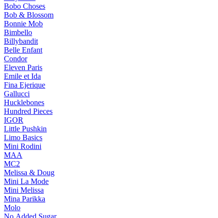
Bobo Choses
Bob & Blossom
Bonnie Mob
Bimbello
Billybandit
Belle Enfant
Condor
Eleven Paris
Emile et Ida
Fina Ejerique
Gallucci
Hucklebones
Hundred Pieces
IGOR
Little Pushkin
Limo Basics
Mini Rodini
MAA
MC2
Melissa & Doug
Mini La Mode
Mini Melissa
Mina Parikka
Molo
No Added Sugar