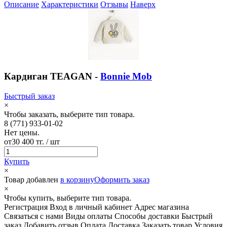
Описание
Характеристики
Отзывы
Наверх
Кардиган TEAGAN -
Bonnie Mob
Быстрый заказ
×
Чтобы заказать, выберите тип товара.
8 (771) 933-01-02
Нет цены.
от
30 400 тг.
/ шт
Купить
×
Товар добавлен
в корзину
Оформить заказ
×
Чтобы купить, выберите тип товара.
Регистрация
Вход в личный кабинет
Адрес магазина
Связаться с нами
Виды оплаты
Способы доставки
Быстрый
заказ
Добавить отзыв
Оплата
Доставка
Заказать товар
Условия