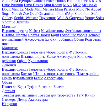
et Ida
Fina Ejerique
Gallucci
Hucklebones
Hundred Pieces
IGOR
Little Pushkin
Limo Basics
Mini Rodini
MAA
MC2
Melissa &
Doug
Mini La Mode
Mini Melissa
Mina Parikka
Molo
No Added
Sugar
Noe & Zoe
Oeuf
Omamimini
Pom d'Api
Shoo Pom
Soft
Gallery
Sophia Webster
Tinycottons
Wild & Gorgeous
Young Soles
Yporque
3sprouts
Малыши
Верхняя одежда
Кофты
Комбинезоны
Футболки, лонгсливы
Штаны, шорты
Платья, юбки
Боди
Головные уборы
Товары
для малышей
Аксессуары
Блузки, рубашки
Обувь
Колготки/
носки
Мальчики
Верхняя одежда
Головные уборы
Кофты
Футболки,
лонгсливы
Штаны, шорты
Белье
Аксессуары
Костюмы,
рубашки
Обувь
Купальники
Девочки
Верхняя одежда
Головные уборы
Кофты
Футболки,
лонгсливы
Блузки
Штаны, шорты, леггинсы
Платья, юбки
Обувь
Купальники
Белье
Аксессуары
Обувь
Пинетки
Кеды
Туфли
Ботинки
Балетки
Детская
Товары для малышей
Товары для творчества
Тату
Книги
Стикеры
Декор
Аксессуары
Игрушки