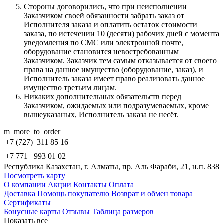
Стороны договорились, что при неисполнении
Заказчиком своей обязанности забрать заказ от
Исполнителя заказа и оплатить остаток стоимости
заказа, по истечении 10 (десяти) рабочих дней с момента
уведомления по СМС или электронной почте,
оборудование становится невостребованным
Заказчиком. Заказчик тем самым отказывается от своего
права на данное имущество (оборудование, заказ), и
Исполнитель заказа имеет право реализовать данное
имущество третьим лицам.
Никаких дополнительных обязательств перед
Заказчиком, ожидаемых или подразумеваемых, кроме
вышеуказаных, Исполнитель заказа не несёт.
m_more_to_order
+7 (727)
311 85 16
+7 771
993 01 02
Республика Казахстан, г. Алматы, пр. Аль Фараби, 21, н.п. 838
Посмотреть карту
О компании
Акции
Контакты
Оплата
Доставка
Помощь покупателю
Возврат и обмен товара
Сертификаты
Бонусные карты
Отзывы
Таблица размеров
Показать все