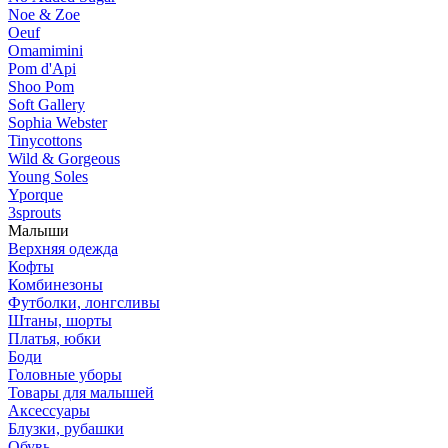
Noe & Zoe
Oeuf
Omamimini
Pom d'Api
Shoo Pom
Soft Gallery
Sophia Webster
Tinycottons
Wild & Gorgeous
Young Soles
Yporque
3sprouts
Малыши
Верхняя одежда
Кофты
Комбинезоны
Футболки, лонгсливы
Штаны, шорты
Платья, юбки
Боди
Головные уборы
Товары для малышей
Аксессуары
Блузки, рубашки
Обувь