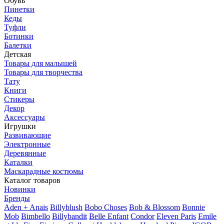
Обувь
Пинетки
Кеды
Туфли
Ботинки
Балетки
Детская
Товары для малышей
Товары для творчества
Тату
Книги
Стикеры
Декор
Аксессуары
Игрушки
Развивающие
Электронные
Деревянные
Каталки
Маскарадные костюмы
Каталог товаров
Новинки
Бренды
Aden + Anais
Billyblush
Bobo Choses
Bob & Blossom
Bonnie
Mob
Bimbello
Billybandit
Belle Enfant
Condor
Eleven Paris
Emile