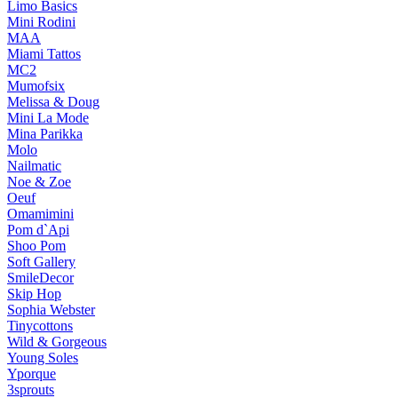
Limo Basics
Mini Rodini
MAA
Miami Tattos
MC2
Mumofsix
Melissa & Doug
Mini La Mode
Mina Parikka
Molo
Nailmatic
Noe & Zoe
Oeuf
Omamimini
Pom d`Api
Shoo Pom
Soft Gallery
SmileDecor
Skip Hop
Sophia Webster
Tinycottons
Wild & Gorgeous
Young Soles
Yporque
3sprouts