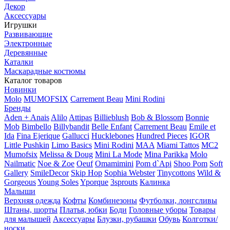
Декор
Аксессуары
Игрушки
Развивающие
Электронные
Деревянные
Каталки
Маскарадные костюмы
Каталог товаров
Новинки
Molo
MUMOFSIX
Carrement Beau
Mini Rodini
Бренды
Aden + Anais
Alilo
Attipas
Billieblush
Bob & Blossom
Bonnie
Mob
Bimbello
Billybandit
Belle Enfant
Carrement Beau
Emile et
Ida
Fina Ejerique
Gallucci
Hucklebones
Hundred Pieces
IGOR
Little Pushkin
Limo Basics
Mini Rodini
MAA
Miami Tattos
MC2
Mumofsix
Melissa & Doug
Mini La Mode
Mina Parikka
Molo
Nailmatic
Noe & Zoe
Oeuf
Omamimini
Pom d`Api
Shoo Pom
Soft
Gallery
SmileDecor
Skip Hop
Sophia Webster
Tinycottons
Wild &
Gorgeous
Young Soles
Yporque
3sprouts
Калинка
Малыши
Верхняя одежда
Кофты
Комбинезоны
Футболки, лонгсливы
Штаны, шорты
Платья, юбки
Боди
Головные уборы
Товары
для малышей
Аксессуары
Блузки, рубашки
Обувь
Колготки/
носки