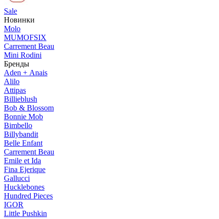
Sale
Новинки
Molo
MUMOFSIX
Carrement Beau
Mini Rodini
Бренды
Aden + Anais
Alilo
Attipas
Billieblush
Bob & Blossom
Bonnie Mob
Bimbello
Billybandit
Belle Enfant
Carrement Beau
Emile et Ida
Fina Ejerique
Gallucci
Hucklebones
Hundred Pieces
IGOR
Little Pushkin