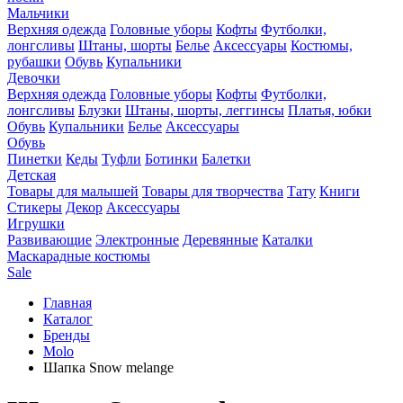
Мальчики
Верхняя одежда
Головные уборы
Кофты
Футболки,
лонгсливы
Штаны, шорты
Белье
Аксессуары
Костюмы,
рубашки
Обувь
Купальники
Девочки
Верхняя одежда
Головные уборы
Кофты
Футболки,
лонгсливы
Блузки
Штаны, шорты, леггинсы
Платья, юбки
Обувь
Купальники
Белье
Аксессуары
Обувь
Пинетки
Кеды
Туфли
Ботинки
Балетки
Детская
Товары для малышей
Товары для творчества
Тату
Книги
Стикеры
Декор
Аксессуары
Игрушки
Развивающие
Электронные
Деревянные
Каталки
Маскарадные костюмы
Sale
Главная
Каталог
Бренды
Molo
Шапка Snow melange