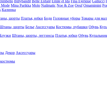
Bimbello
Billybandit
Belle Enfant
Emile et Ida
Fina Ejerique
Gallucci
a Mode
Mina Parikka
Molo
Nailmatic
Noe & Zoe
Oeuf
Omamimini
Po
s
Калинка
аны, шорты
Платья, юбки
Боди
Головные уборы
Товары для ма
Штаны, шорты
Белье
Аксессуары
Костюмы, рубашки
Обувь
Куп
Блузки
Штаны, шорты, леггинсы
Платья, юбки
Обувь
Купальни
ры
Декор
Аксессуары
 костюмы