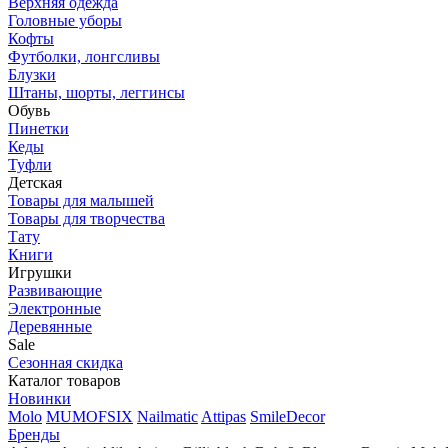
Верхняя одежда
Головные уборы
Кофты
Футболки, лонгсливы
Блузки
Штаны, шорты, леггинсы
Обувь
Пинетки
Кеды
Туфли
Детская
Товары для малышей
Товары для творчества
Тату
Книги
Игрушки
Развивающие
Электронные
Деревянные
Sale
Сезонная скидка
Каталог товаров
Новинки
Molo
MUMOFSIX
Nailmatic
Attipas
SmileDecor
Бренды