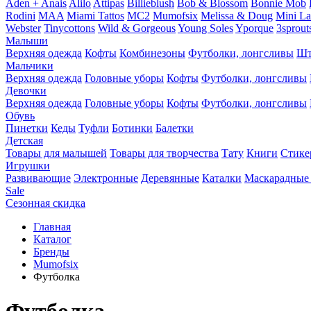
Aden + Anais
Alilo
Attipas
Billieblush
Bob & Blossom
Bonnie Mob
Rodini
MAA
Miami Tattos
MC2
Mumofsix
Melissa & Doug
Mini L
Webster
Tinycottons
Wild & Gorgeous
Young Soles
Yporque
3sprout
Малыши
Верхняя одежда
Кофты
Комбинезоны
Футболки, лонгсливы
Шт
Мальчики
Верхняя одежда
Головные уборы
Кофты
Футболки, лонгсливы
Девочки
Верхняя одежда
Головные уборы
Кофты
Футболки, лонгсливы
Обувь
Пинетки
Кеды
Туфли
Ботинки
Балетки
Детская
Товары для малышей
Товары для творчества
Тату
Книги
Стике
Игрушки
Развивающие
Электронные
Деревянные
Каталки
Маскарадные
Sale
Сезонная скидка
Главная
Каталог
Бренды
Mumofsix
Футболка
Футболка