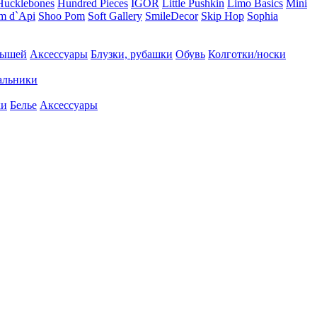
Hucklebones
Hundred Pieces
IGOR
Little Pushkin
Limo Basics
Mini
m d`Api
Shoo Pom
Soft Gallery
SmileDecor
Skip Hop
Sophia
лышей
Аксессуары
Блузки, рубашки
Обувь
Колготки/носки
альники
ки
Белье
Аксессуары