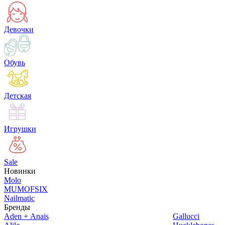
Девочки
Обувь
Детская
Игрушки
Sale
Новинки
Molo
MUMOFSIX
Nailmatic
Бренды
Aden + Anais
Gallucci