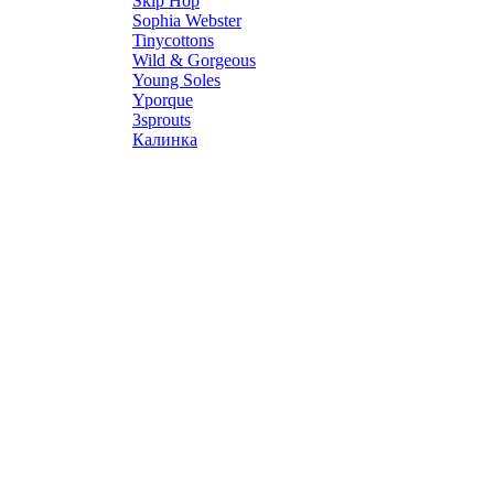
Skip Hop
Sophia Webster
Tinycottons
Wild & Gorgeous
Young Soles
Yporque
3sprouts
Калинка