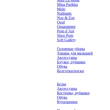
Mini La Mode
Mina Parikka
Molo
Nailmatic
Noe & Zoe
Oeuf
Omamimini
Pom d`Api
Shoo Pom
Soft Gallery
Головные уборы
Товары для малышей
Аксессуары
Блузки, рубашки
Обувь
Колготки/носки
Белье
Аксессуары
Костюмы, рубашки
Обувь
Купальники