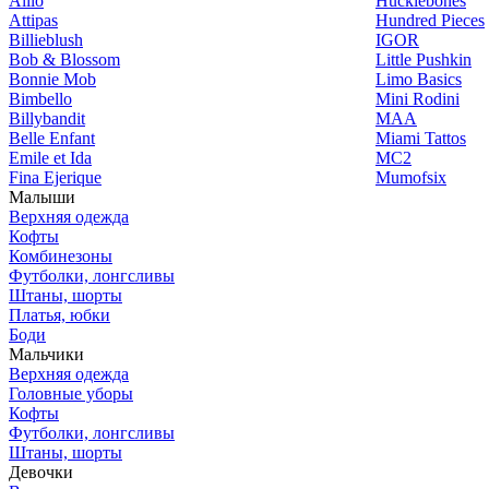
Alilo
Hucklebones
Attipas
Hundred Pieces
Billieblush
IGOR
Bob & Blossom
Little Pushkin
Bonnie Mob
Limo Basics
Bimbello
Mini Rodini
Billybandit
MAA
Belle Enfant
Miami Tattos
Emile et Ida
MC2
Fina Ejerique
Mumofsix
Малыши
Верхняя одежда
Кофты
Комбинезоны
Футболки, лонгсливы
Штаны, шорты
Платья, юбки
Боди
Мальчики
Верхняя одежда
Головные уборы
Кофты
Футболки, лонгсливы
Штаны, шорты
Девочки