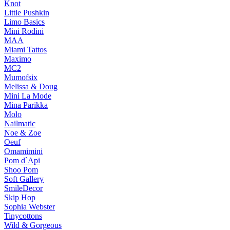
Knot
Little Pushkin
Limo Basics
Mini Rodini
MAA
Miami Tattos
Maximo
MC2
Mumofsix
Melissa & Doug
Mini La Mode
Mina Parikka
Molo
Nailmatic
Noe & Zoe
Oeuf
Omamimini
Pom d`Api
Shoo Pom
Soft Gallery
SmileDecor
Skip Hop
Sophia Webster
Tinycottons
Wild & Gorgeous