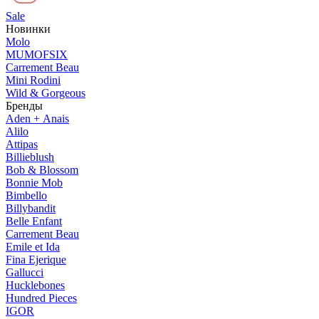
Sale
Новинки
Molo
MUMOFSIX
Carrement Beau
Mini Rodini
Wild & Gorgeous
Бренды
Aden + Anais
Alilo
Attipas
Billieblush
Bob & Blossom
Bonnie Mob
Bimbello
Billybandit
Belle Enfant
Carrement Beau
Emile et Ida
Fina Ejerique
Gallucci
Hucklebones
Hundred Pieces
IGOR