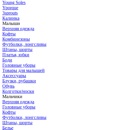
Young Soles
Yporque
3sprouts
Калинка
Малыши
Верхняя одежда
Кофты
Комбинезоны
Футболки, лонгсливы
Штаны, шорты
Платья, юбки
Боди
Головные уборы
Товары для малышей
Аксессуары
Блузки, рубашки
Обувь
Колготки/носки
Мальчики
Верхняя одежда
Головные уборы
Кофты
Футболки, лонгсливы
Штаны, шорты
Белье