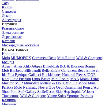
Тату
Книги
Стикеры
Декор
Аксессуары
Игрушки
Развивающие
Электронные
Деревянные
Каталки
Маскарадные костюмы
Каталог товаров
Новинки
Molo
MUMOFSIX
Carrement Beau
Mini Rodini
Wild & Gorgeous
Бренды
Aden + Anais
Alilo
Attipas
Billieblush
Bob & Blossom
Bonnie
Mob
Bimbello
Billybandit
Belle Enfant
Carrement Beau
Emile et
Ida
Fina Ejerique
Gallucci
Hucklebones
Hundred Pieces
IGOR
Knot
Little Pushkin
Limo Basics
Mini Rodini
MAA
Miami Tattos
Maximo
MC2
Mumofsix
Melissa & Doug
Mini La Mode
Mina
Parikka
Molo
Nailmatic
Noe & Zoe
Oeuf
Omamimini
Pom d`Api
Shoo Pom
Soft Gallery
SmileDecor
Skip Hop
Sophia Webster
Tinycottons
Wild & Gorgeous
Young Soles
Yporque
3sprouts
Калинка
Малыши