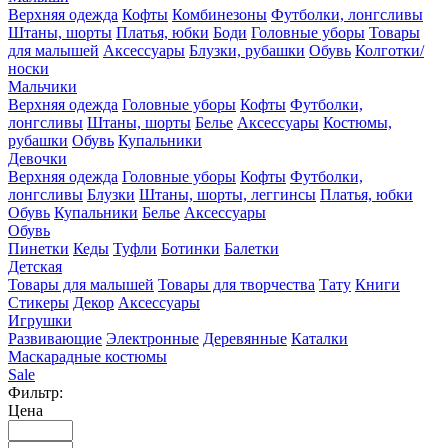
Верхняя одежда
Кофты
Комбинезоны
Футболки, лонгсливы
Штаны, шорты
Платья, юбки
Боди
Головные уборы
Товары
для малышей
Аксессуары
Блузки, рубашки
Обувь
Колготки/
носки
Мальчики
Верхняя одежда
Головные уборы
Кофты
Футболки,
лонгсливы
Штаны, шорты
Белье
Аксессуары
Костюмы,
рубашки
Обувь
Купальники
Девочки
Верхняя одежда
Головные уборы
Кофты
Футболки,
лонгсливы
Блузки
Штаны, шорты, леггинсы
Платья, юбки
Обувь
Купальники
Белье
Аксессуары
Обувь
Пинетки
Кеды
Туфли
Ботинки
Балетки
Детская
Товары для малышей
Товары для творчества
Тату
Книги
Стикеры
Декор
Аксессуары
Игрушки
Развивающие
Электронные
Деревянные
Каталки
Маскарадные костюмы
Sale
Фильтр:
Цена