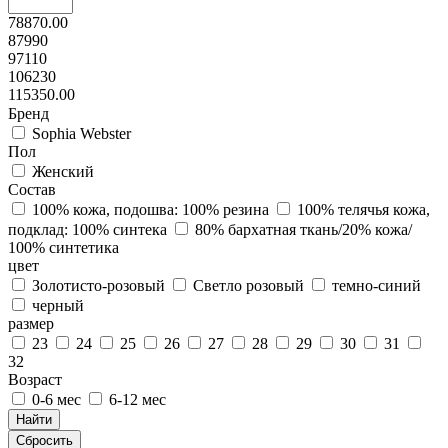
78870.00
87990
97110
106230
115350.00
Бренд
Sophia Webster
Пол
Женский
Состав
100% кожа, подошва: 100% резина
100% телячья кожа,
подклад: 100% синтека
80% бархатная ткань/20% кожа/
100% синтетика
цвет
Золотисто-розовый
Светло розовый
темно-синий
черный
размер
23
24
25
26
27
28
29
30
31
32
Возраст
0-6 мес
6-12 мес