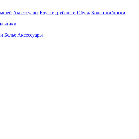
лышей
Аксессуары
Блузки, рубашки
Обувь
Колготки/носки
альники
ки
Белье
Аксессуары