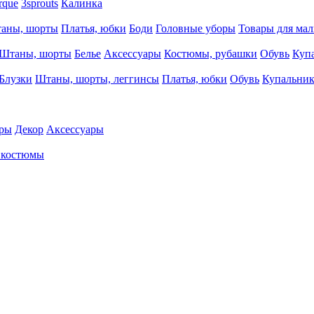
rque
3sprouts
Калинка
аны, шорты
Платья, юбки
Боди
Головные уборы
Товары для ма
Штаны, шорты
Белье
Аксессуары
Костюмы, рубашки
Обувь
Куп
Блузки
Штаны, шорты, леггинсы
Платья, юбки
Обувь
Купальни
ры
Декор
Аксессуары
 костюмы