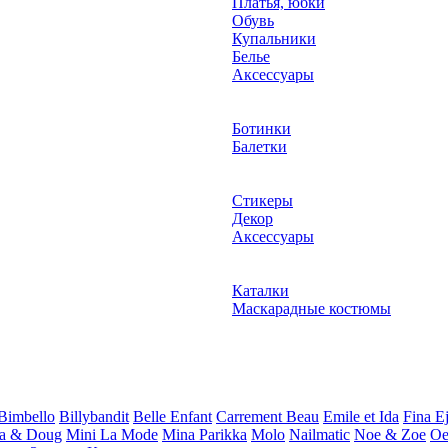
Платья, юбки
Обувь
Купальники
Белье
Аксессуары
Ботинки
Балетки
Стикеры
Декор
Аксессуары
Каталки
Маскарадные костюмы
Bimbello
Billybandit
Belle Enfant
Carrement Beau
Emile et Ida
Fina E
sa & Doug
Mini La Mode
Mina Parikka
Molo
Nailmatic
Noe & Zoe
Oe