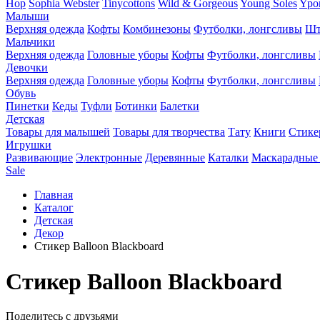
Hop
Sophia Webster
Tinycottons
Wild & Gorgeous
Young Soles
Ypo
Малыши
Верхняя одежда
Кофты
Комбинезоны
Футболки, лонгсливы
Шт
Мальчики
Верхняя одежда
Головные уборы
Кофты
Футболки, лонгсливы
Девочки
Верхняя одежда
Головные уборы
Кофты
Футболки, лонгсливы
Обувь
Пинетки
Кеды
Туфли
Ботинки
Балетки
Детская
Товары для малышей
Товары для творчества
Тату
Книги
Стике
Игрушки
Развивающие
Электронные
Деревянные
Каталки
Маскарадные
Sale
Главная
Каталог
Детская
Декор
Стикер Balloon Blackboard
Стикер Balloon Blackboard
Поделитесь с друзьями