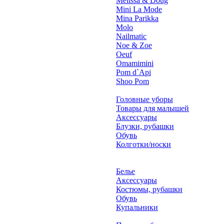
Melissa & Doug
Mini La Mode
Mina Parikka
Molo
Nailmatic
Noe & Zoe
Oeuf
Omamimini
Pom d`Api
Shoo Pom
Головные уборы
Товары для малышей
Аксессуары
Блузки, рубашки
Обувь
Колготки/носки
Белье
Аксессуары
Костюмы, рубашки
Обувь
Купальники