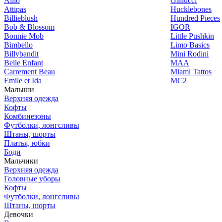
Alilo
Gallucci
Attipas
Hucklebones
Billieblush
Hundred Pieces
Bob & Blossom
IGOR
Bonnie Mob
Little Pushkin
Bimbello
Limo Basics
Billybandit
Mini Rodini
Belle Enfant
MAA
Carrement Beau
Miami Tattos
Emile et Ida
MC2
Малыши
Верхняя одежда
Кофты
Комбинезоны
Футболки, лонгсливы
Штаны, шорты
Платья, юбки
Боди
Мальчики
Верхняя одежда
Головные уборы
Кофты
Футболки, лонгсливы
Штаны, шорты
Девочки