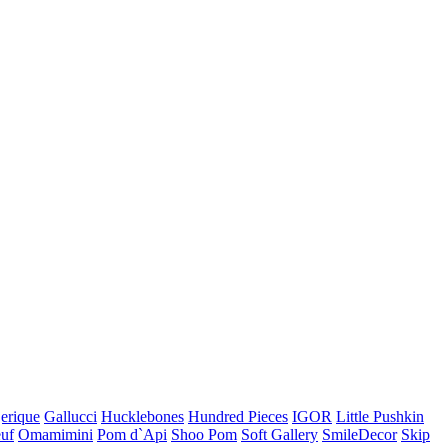
jerique
Gallucci
Hucklebones
Hundred Pieces
IGOR
Little Pushkin
uf
Omamimini
Pom d`Api
Shoo Pom
Soft Gallery
SmileDecor
Skip