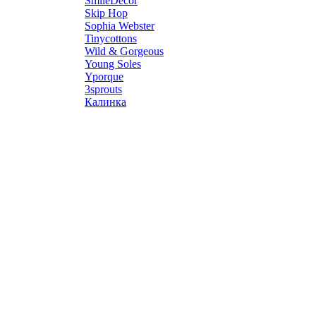
SmileDecor
Skip Hop
Sophia Webster
Tinycottons
Wild & Gorgeous
Young Soles
Yporque
3sprouts
Калинка