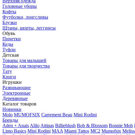
Верхняя одежда
Головные уборы
Кофты
Футболки, лонгсливы
Блузки
Штаны, шорты, леггинсы
Обувь
Пинетки
Кеды
Туфли
Детская
Товары для малышей
Товары для творчества
Тату
Книги
Игрушки
Развивающие
Электронные
Деревянные
Каталог товаров
Новинки
Molo
MUMOFSIX
Carrement Beau
Mini Rodini
Бренды
Aden + Anais
Alilo
Attipas
Billieblush
Bob & Blossom
Bonnie Mob
Limo Basics
Mini Rodini
MAA
Miami Tattos
MC2
Mumofsix
Melis