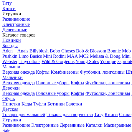
Тату
Книги
Игрушки
Развивающие
Электронные
Деревянные
Каталог товаров
Новинки
Бренды
Aden + Anais
Billyblush
Bobo Choses
Bob & Blossom
Bonnie Mob
Pushkin
Limo Basics
Mini Rodini
MAA
MC2
Melissa & Doug
Mini
Webster
Tinycottons
Wild & Gorgeous
Young Soles
Yporque
3sprout
Малыши
Верхняя одежда
Кофты
Комбинезоны
Футболки, лонгсливы
Шт
Мальчики
Верхняя одежда
Головные уборы
Кофты
Футболки, лонгсливы
Девочки
Верхняя одежда
Головные уборы
Кофты
Футболки, лонгсливы
Обувь
Пинетки
Кеды
Туфли
Ботинки
Балетки
Детская
Товары для малышей
Товары для творчества
Тату
Книги
Стике
Игрушки
Развивающие
Электронные
Деревянные
Каталки
Маскарадные
Sale