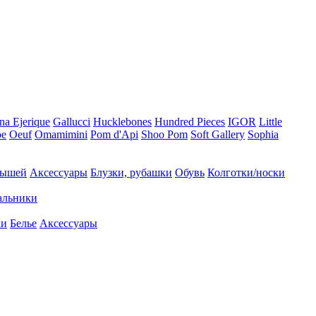
na Ejerique
Gallucci
Hucklebones
Hundred Pieces
IGOR
Little
oe
Oeuf
Omamimini
Pom d'Api
Shoo Pom
Soft Gallery
Sophia
лышей
Аксессуары
Блузки, рубашки
Обувь
Колготки/носки
альники
ки
Белье
Аксессуары