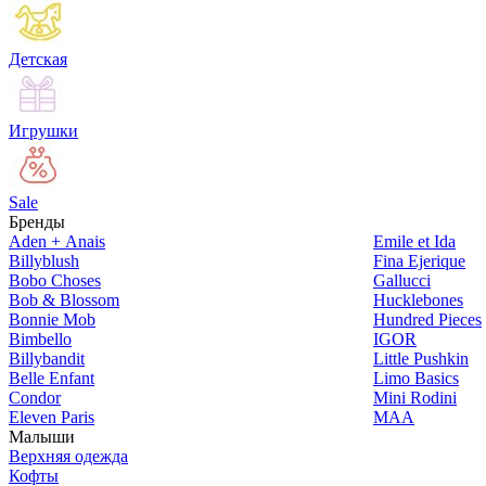
Детская
Игрушки
Sale
Бренды
Aden + Anais
Emile et Ida
Billyblush
Fina Ejerique
Bobo Choses
Gallucci
Bob & Blossom
Hucklebones
Bonnie Mob
Hundred Pieces
Bimbello
IGOR
Billybandit
Little Pushkin
Belle Enfant
Limo Basics
Condor
Mini Rodini
Eleven Paris
MAA
Малыши
Верхняя одежда
Кофты