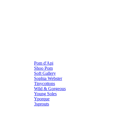
Pom d'Api
Shoo Pom
Soft Gallery
Sophia Webster
Tinycottons
Wild & Gorgeous
Young Soles
Yporque
3sprouts