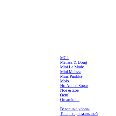
MC2
Melissa & Doug
Mini La Mode
Mini Melissa
Mina Parikka
Molo
No Added Sugar
Noe & Zoe
Oeuf
Omamimini
Головные уборы
Товары для малышей