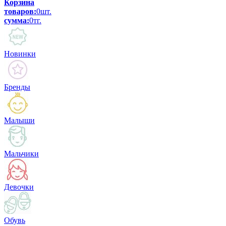
Корзина
товаров:
0
шт.
сумма:
0
тг.
Новинки
Бренды
Малыши
Мальчики
Девочки
Обувь