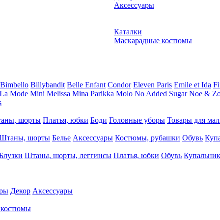
Аксессуары
Каталки
Маскарадные костюмы
Bimbello
Billybandit
Belle Enfant
Condor
Eleven Paris
Emile et Ida
Fi
 La Mode
Mini Melissa
Mina Parikka
Molo
No Added Sugar
Noe & Z
s
аны, шорты
Платья, юбки
Боди
Головные уборы
Товары для ма
Штаны, шорты
Белье
Аксессуары
Костюмы, рубашки
Обувь
Куп
Блузки
Штаны, шорты, леггинсы
Платья, юбки
Обувь
Купальни
ры
Декор
Аксессуары
 костюмы