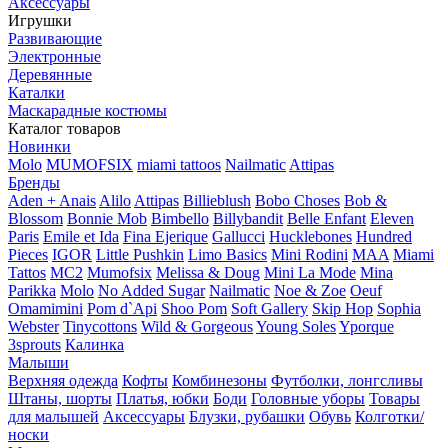
Аксессуары
Игрушки
Развивающие
Электронные
Деревянные
Каталки
Маскарадные костюмы
Каталог товаров
Новинки
Molo
MUMOFSIX
miami tattoos
Nailmatic
Attipas
Бренды
Aden + Anais
Alilo
Attipas
Billieblush
Bobo Choses
Bob &
Blossom
Bonnie Mob
Bimbello
Billybandit
Belle Enfant
Eleven
Paris
Emile et Ida
Fina Ejerique
Gallucci
Hucklebones
Hundred
Pieces
IGOR
Little Pushkin
Limo Basics
Mini Rodini
MAA
Miami
Tattos
MC2
Mumofsix
Melissa & Doug
Mini La Mode
Mina
Parikka
Molo
No Added Sugar
Nailmatic
Noe & Zoe
Oeuf
Omamimini
Pom d`Api
Shoo Pom
Soft Gallery
Skip Hop
Sophia
Webster
Tinycottons
Wild & Gorgeous
Young Soles
Yporque
3sprouts
Калинка
Малыши
Верхняя одежда
Кофты
Комбинезоны
Футболки, лонгсливы
Штаны, шорты
Платья, юбки
Боди
Головные уборы
Товары
для малышей
Аксессуары
Блузки, рубашки
Обувь
Колготки/
носки