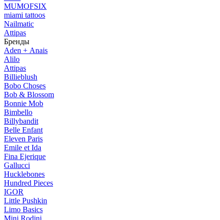
MUMOFSIX
miami tattoos
Nailmatic
Attipas
Бренды
Aden + Anais
Alilo
Attipas
Billieblush
Bobo Choses
Bob & Blossom
Bonnie Mob
Bimbello
Billybandit
Belle Enfant
Eleven Paris
Emile et Ida
Fina Ejerique
Gallucci
Hucklebones
Hundred Pieces
IGOR
Little Pushkin
Limo Basics
Mini Rodini