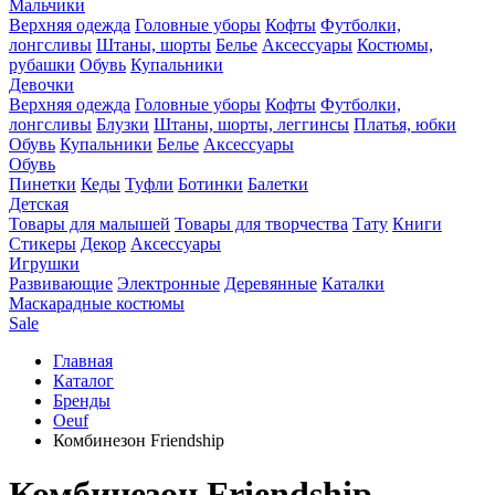
Мальчики
Верхняя одежда
Головные уборы
Кофты
Футболки,
лонгсливы
Штаны, шорты
Белье
Аксессуары
Костюмы,
рубашки
Обувь
Купальники
Девочки
Верхняя одежда
Головные уборы
Кофты
Футболки,
лонгсливы
Блузки
Штаны, шорты, леггинсы
Платья, юбки
Обувь
Купальники
Белье
Аксессуары
Обувь
Пинетки
Кеды
Туфли
Ботинки
Балетки
Детская
Товары для малышей
Товары для творчества
Тату
Книги
Стикеры
Декор
Аксессуары
Игрушки
Развивающие
Электронные
Деревянные
Каталки
Маскарадные костюмы
Sale
Главная
Каталог
Бренды
Oeuf
Комбинезон Friendship
Комбинезон Friendship