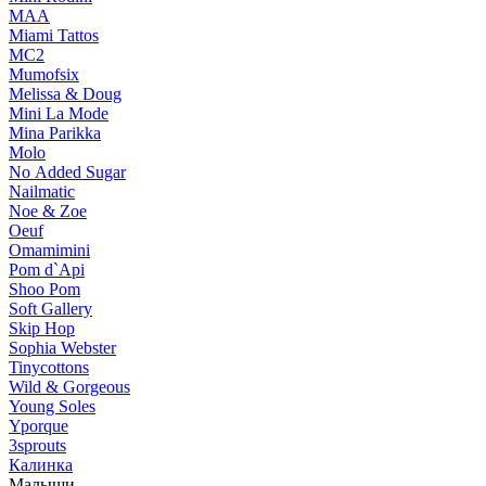
MAA
Miami Tattos
MC2
Mumofsix
Melissa & Doug
Mini La Mode
Mina Parikka
Molo
No Added Sugar
Nailmatic
Noe & Zoe
Oeuf
Omamimini
Pom d`Api
Shoo Pom
Soft Gallery
Skip Hop
Sophia Webster
Tinycottons
Wild & Gorgeous
Young Soles
Yporque
3sprouts
Калинка
Малыши