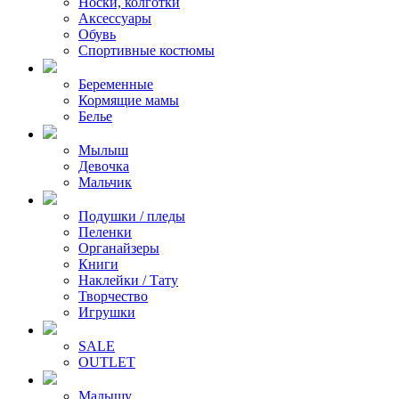
Носки, колготки
Аксессуары
Обувь
Спортивные костюмы
Беременные
Кормящие мамы
Белье
Мылыш
Девочка
Мальчик
Подушки / пледы
Пеленки
Органайзеры
Книги
Наклейки / Тату
Творчество
Игрушки
SALE
OUTLET
Малышу