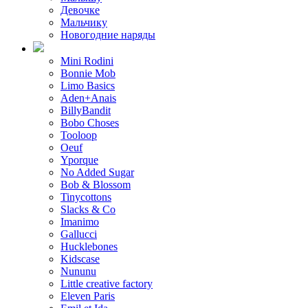
Девочке
Мальчику
Новогодние наряды
Mini Rodini
Bonnie Mob
Limo Basics
Aden+Anais
BillyBandit
Bobo Choses
Tooloop
Oeuf
Yporque
No Added Sugar
Bob & Blossom
Tinycottons
Slacks & Co
Imanimo
Gallucci
Hucklebones
Kidscase
Nununu
Little creative factory
Eleven Paris