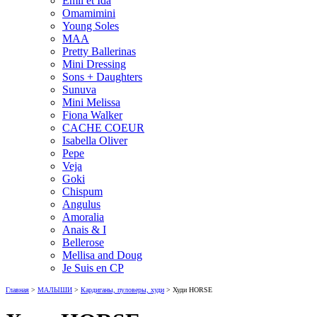
Emil et Ida
Omamimini
Young Soles
MAA
Pretty Ballerinas
Mini Dressing
Sons + Daughters
Sunuva
Mini Melissa
Fiona Walker
CACHE COEUR
Isabella Oliver
Pepe
Veja
Goki
Chispum
Angulus
Amoralia
Anais & I
Bellerose
Mellisa and Doug
Je Suis en CP
Главная
>
МАЛЫШИ
>
Кардиганы, пуловеры, худи
> Худи HORSE