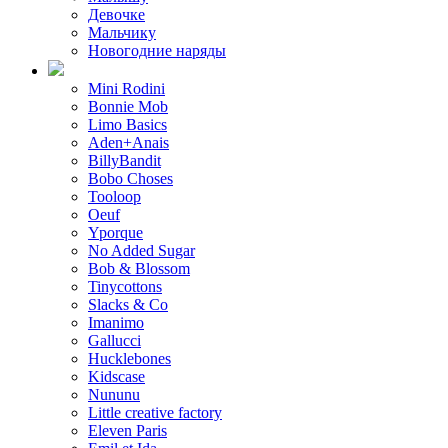
Девочке
Мальчику
Новогодние наряды
Mini Rodini
Bonnie Mob
Limo Basics
Aden+Anais
BillyBandit
Bobo Choses
Tooloop
Oeuf
Yporque
No Added Sugar
Bob & Blossom
Tinycottons
Slacks & Co
Imanimo
Gallucci
Hucklebones
Kidscase
Nununu
Little creative factory
Eleven Paris