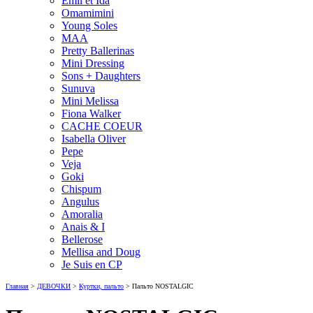
Emil et Ida
Omamimini
Young Soles
MAA
Pretty Ballerinas
Mini Dressing
Sons + Daughters
Sunuva
Mini Melissa
Fiona Walker
CACHE COEUR
Isabella Oliver
Pepe
Veja
Goki
Chispum
Angulus
Amoralia
Anais & I
Bellerose
Mellisa and Doug
Je Suis en CP
Главная
>
ДЕВОЧКИ
>
Куртки, пальто
> Пальто NOSTALGIC