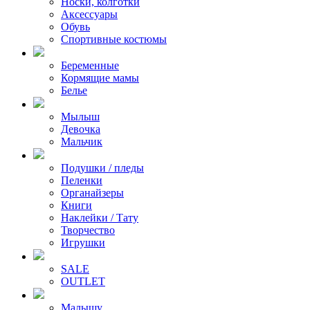
Носки, колготки
Аксессуары
Обувь
Спортивные костюмы
Беременные
Кормящие мамы
Белье
Мылыш
Девочка
Мальчик
Подушки / пледы
Пеленки
Органайзеры
Книги
Наклейки / Тату
Творчество
Игрушки
SALE
OUTLET
Малышу